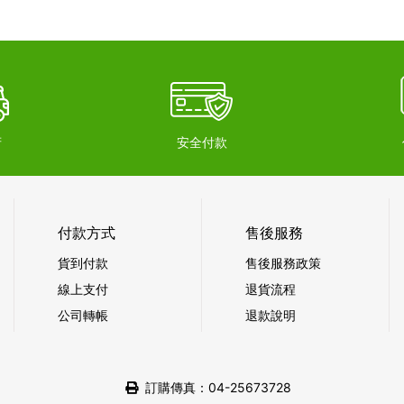
府
安全付款
付款方式
售後服務
貨到付款
售後服務政策
線上支付
退貨流程
公司轉帳
退款說明
訂購傳真：04-25673728