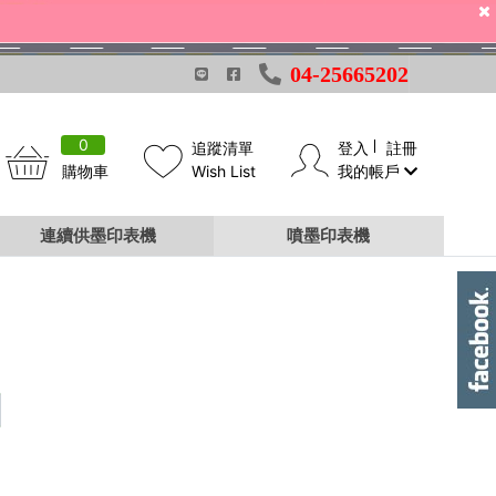
04-25665202
0
追蹤清單
登入
註冊
購物車
Wish List
我的帳戶
連續供墨印表機
噴墨印表機