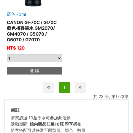
藍色 70ml
CANON GI-70C / GI70C
藍色相容墨水 GM2070/
GM4070 / G5070 /
G6070 / G7070
NT$ 120
選 購
1
共 23 筆, 第1-23筆
備註
購買超過 10瓶墨水可參加此活動
活動期間:
館內商品任選10瓶 即享折扣
隨意搭配可以任選不同型號、顏色、數量