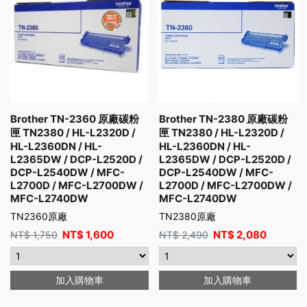
Brother TN-2360 原廠碳粉
Brother TN-2380 原廠碳粉
匣 TN2380 / HL-L2320D /
匣 TN2380 / HL-L2320D /
HL-L2360DN / HL-
HL-L2360DN / HL-
L2365DW / DCP-L2520D /
L2365DW / DCP-L2520D /
DCP-L2540DW / MFC-
DCP-L2540DW / MFC-
L2700D / MFC-L2700DW /
L2700D / MFC-L2700DW /
MFC-L2740DW
MFC-L2740DW
TN2360原廠
TN2380原廠
NT$
1,600
NT$
2,080
NT$
1,750
NT$
2,490
加入購物車
加入購物車