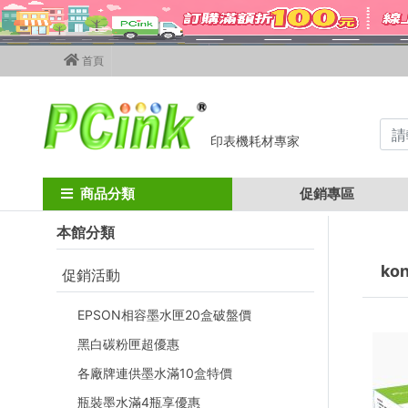
首頁
印表機耗材專家
Home
其他廠牌碳粉匣
Konica Minolta碳粉匣
konica minolta 
商品分類
促銷專區
本館分類
kon
促銷活動
EPSON相容墨水匣20盒破盤價
黑白碳粉匣超優惠
各廠牌連供墨水滿10盒特價
瓶裝墨水滿4瓶享優惠