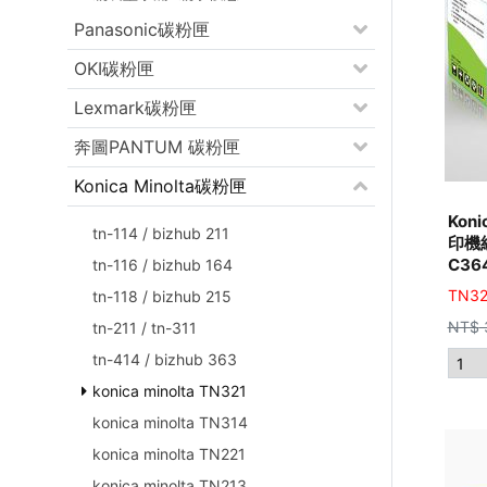
Panasonic碳粉匣
OKI碳粉匣
Lexmark碳粉匣
奔圖PANTUM 碳粉匣
Konica Minolta碳粉匣
Koni
tn-114 / bizhub 211
印機紅
C36
tn-116 / bizhub 164
TN3
tn-118 / bizhub 215
NT$
tn-211 / tn-311
tn-414 / bizhub 363
konica minolta TN321
konica minolta TN314
konica minolta TN221
konica minolta TN213