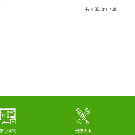
共 4 筆, 第1-4筆
信心購物
完整售服