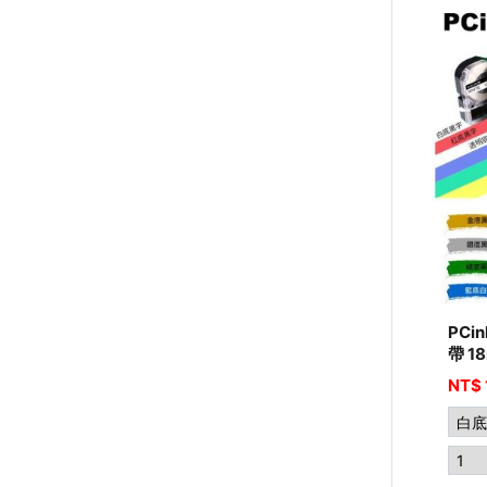
PCi
帶 1
NT$