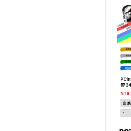
PCi
帶 2
NT$