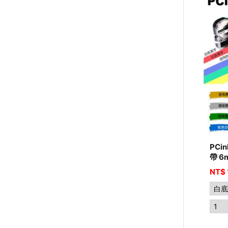
PCi
帶 6
NT$