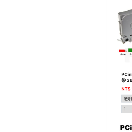
PCi
帶 3
NT$