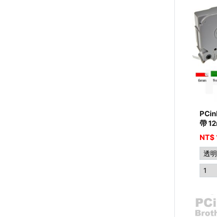
PCi
帶 1
NT$