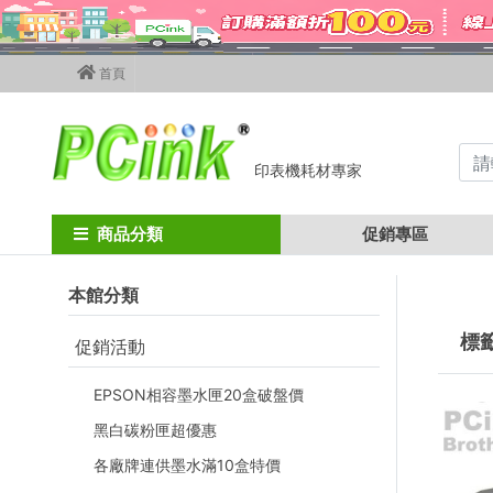
首頁
印表機耗材專家
Home
標籤帶 / 轉寫帶
商品分類
促銷專區
本館分類
標籤
促銷活動
EPSON相容墨水匣20盒破盤價
黑白碳粉匣超優惠
各廠牌連供墨水滿10盒特價