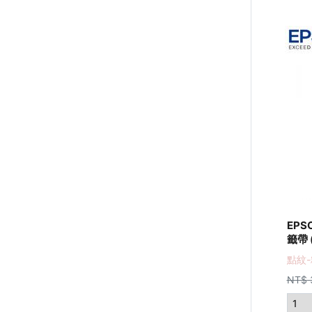
EPS
籤帶 
點紋-
NT$