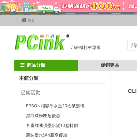
首頁
印表機耗材專家
Home
墨水匣
canon墨水匣
CLI-42
商品分類
促銷專區
本館分類
CLI
促銷活動
EPSON相容墨水匣20盒破盤價
黑白碳粉匣超優惠
各廠牌連供墨水滿10盒特價
瓶裝墨水滿4瓶享優惠