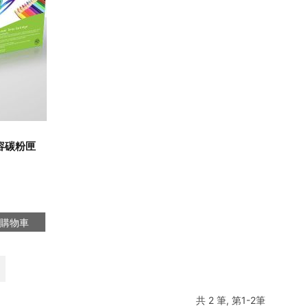
相容碳粉匣
購物車
共 2 筆, 第1-2筆