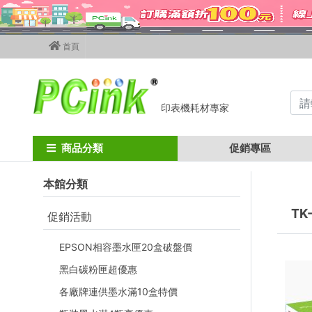
首頁
印表機耗材專家
Home
kyocera碳粉匣
Kyocera影印機碳粉匣
TK-410 / KM162
商品分類
促銷專區
本館分類
TK-
促銷活動
EPSON相容墨水匣20盒破盤價
黑白碳粉匣超優惠
各廠牌連供墨水滿10盒特價