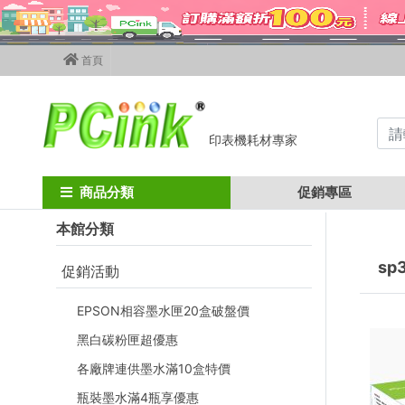
首頁
印表機耗材專家
Home
ricoh碳粉匣
ricoh黑色碳粉匣
sp3410sf / sp3510sf
商品分類
促銷專區
本館分類
sp3
促銷活動
EPSON相容墨水匣20盒破盤價
黑白碳粉匣超優惠
各廠牌連供墨水滿10盒特價
瓶裝墨水滿4瓶享優惠