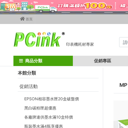
首頁
印表機耗材專家
Home
ricoh碳粉匣
ricoh 影印機碳粉
MP C306 / C306ZSPF
商品分類
促銷專區
本館分類
MP
促銷活動
EPSON相容墨水匣20盒破盤價
黑白碳粉匣超優惠
各廠牌連供墨水滿10盒特價
瓶裝墨水滿4瓶享優惠