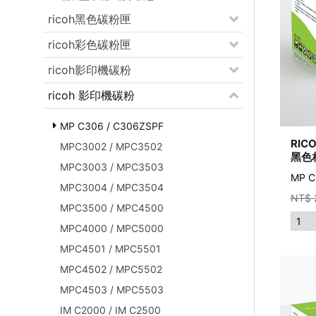
ricoh黑色碳粉匣
ricoh彩色碳粉匣
ricoh影印機碳粉
ricoh 影印機碳粉
MP C306 / C306ZSPF
RIC
MPC3002 / MPC3502
黑色
MPC3003 / MPC3503
MP 
MPC3004 / MPC3504
NT$
MPC3500 / MPC4500
MPC4000 / MPC5000
MPC4501 / MPC5501
MPC4502 / MPC5502
MPC4503 / MPC5503
IM C2000 / IM C2500