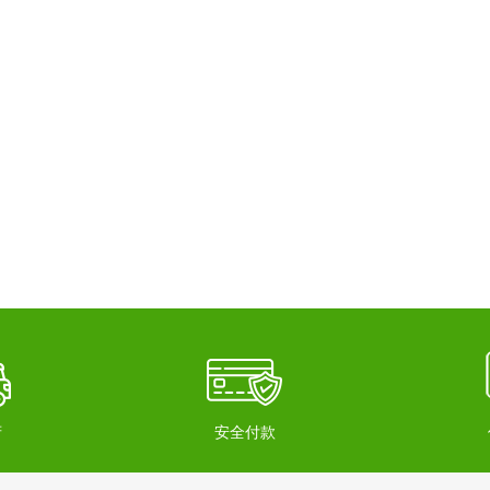
府
安全付款