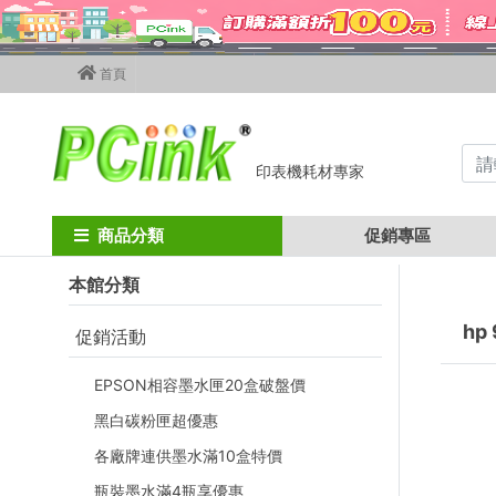
首頁
印表機耗材專家
Home
墨水匣
HP墨水匣 四色
hp 970xl / hp 971xl
商品分類
促銷專區
本館分類
hp 
促銷活動
EPSON相容墨水匣20盒破盤價
黑白碳粉匣超優惠
各廠牌連供墨水滿10盒特價
瓶裝墨水滿4瓶享優惠