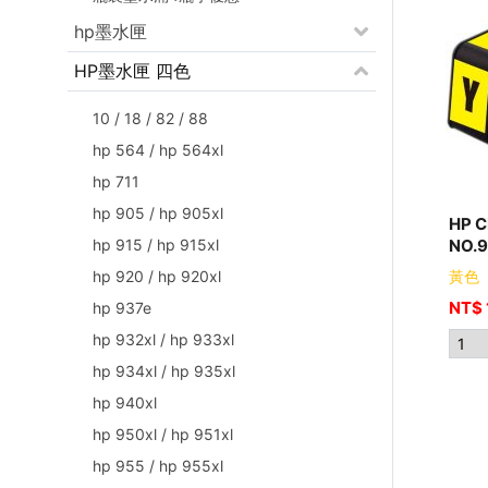
hp墨水匣
HP墨水匣 四色
10 / 18 / 82 / 88
hp 564 / hp 564xl
hp 711
hp 905 / hp 905xl
HP 
hp 915 / hp 915xl
NO.9
hp 920 / hp 920xl
黃色
NT$
hp 937e
hp 932xl / hp 933xl
hp 934xl / hp 935xl
hp 940xl
hp 950xl / hp 951xl
hp 955 / hp 955xl