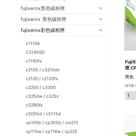
fujixerox黑色碳粉匣
fujixerox 黑色碳粉匣
fujixerox彩色碳粉匣
c1110b
C2140SD
c1190fs
Fuj
匣 C
c2100 / c3210dx
黑色
c2120 / c2120fs
NT$
c2200 / c3300
c325dw / c325z
c3290fs
c5005d / c5115d
cp105b / cp205b / cm215
cp115w / cp116w / cp225