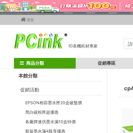
首頁
印表機耗材專家
Home
FUJIFILM碳粉匣
fujixerox彩色碳粉匣
cp405d /cm405df
商品分類
促銷專區
本館分類
cp
促銷活動
EPSON相容墨水匣20盒破盤價
黑白碳粉匣超優惠
各廠牌連供墨水滿10盒特價
瓶裝墨水滿4瓶享優惠