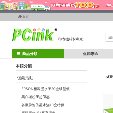
首頁
印表機耗材專家
Home
epson碳粉匣
epson 黑色碳粉匣
s051189 / al-m8000n
商品分類
促銷專區
本館分類
s05
促銷活動
EPSON相容墨水匣20盒破盤價
黑白碳粉匣超優惠
各廠牌連供墨水滿10盒特價
瓶裝墨水滿4瓶享優惠