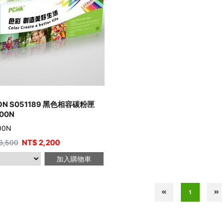
ON S051189 黑色相容碳粉匣
00N
00N
NT$
2,200
3,500
加入購物車
1