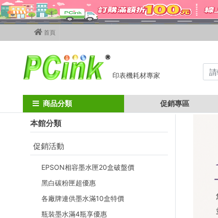
首頁
印表機耗材專家
Home
付款方式
公司轉帳
商品分類
促銷專區
本館分類
促銷活動
EPSON相容墨水匣20盒破盤價
黑白碳粉匣超優惠
各廠牌連供墨水滿10盒特價
瓶裝墨水滿4瓶享優惠