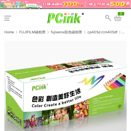
0
Home
FUJIFILM碳粉匣
fujixerox彩色碳粉匣
cp405d /cm405df
FujiXero
CT202
黑色
相容
碳粉
匣
CP405d