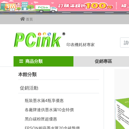
首頁
印表機耗材專家
Home
kyocera碳粉匣
Kyocera影印機碳粉匣
TK-410 / KM162
商品分類
促銷專區
本館分類
促銷活動
瓶裝墨水滿4瓶享優惠
各廠牌連供墨水滿10盒特價
黑白碳粉匣超優惠
EPSON相容墨水匣20盒破盤價