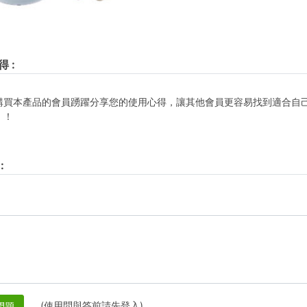
得
:
購買本產品的會員踴躍分享您的使用心得，讓其他會員更容易找到適合自
！！
:
(使用問與答前請先登入)
問題