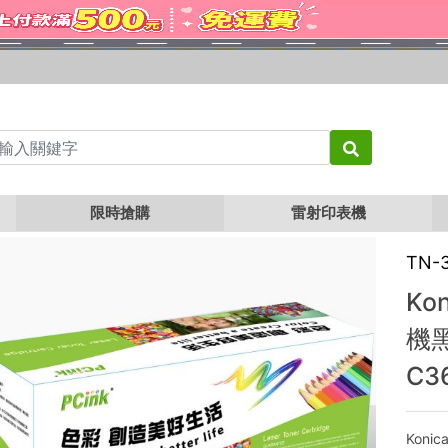
TN321
Konica Minolta bizhub TN321K 影印機黑色相容碳粉 C224e / C284e / C3
限時搶購
雷射印表機
TN-
Kon
機黑
C3
Konic