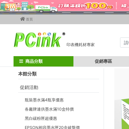
首頁
印表機耗材專家
Home
其他廠牌碳粉匣
Konica Minolta碳粉匣
konica minolta 
商品分類
促銷專區
本館分類
促銷活動
瓶裝墨水滿4瓶享優惠
各廠牌連供墨水滿10盒特價
黑白碳粉匣超優惠
EPSON相容墨水匣20盒破盤價