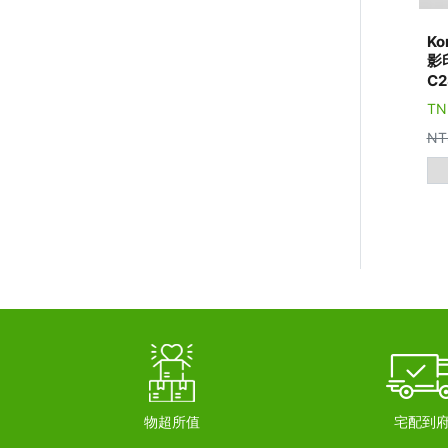
Ko
影
C2
TN
NT
物超所值
宅配到