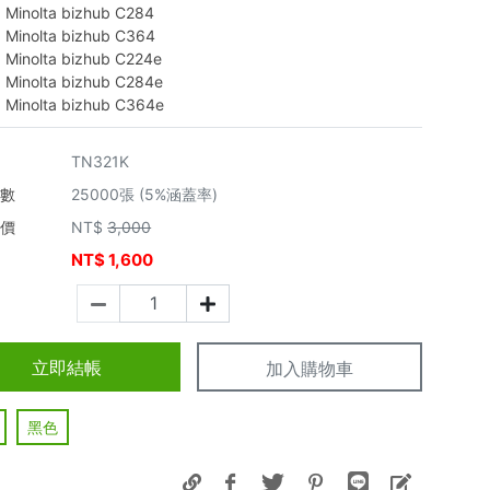
a Minolta bizhub C284
a Minolta bizhub C364
a Minolta bizhub C224e
a Minolta bizhub C284e
a Minolta bizhub C364e
TN321K
張數
25000張 (5%涵蓋率)
市價
NT$
3,000
NT$
1,600
價
立即結帳
加入購物車
黑色