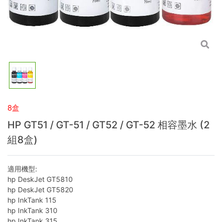
8盒
HP GT51 / GT-51 / GT52 / GT-52 相容墨水 (2
組8盒)
適用機型:
hp DeskJet GT5810
hp DeskJet GT5820
hp InkTank 115
hp InkTank 310
hp InkTank 315