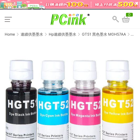
0
Home
連續供墨墨水
Hp連續供墨墨水
GT51 黑色墨水 M0H57AA
HP
GT51
/ GT-
51 /
GT52
/ GT-
52 相
容墨
水 (2
組8
盒)