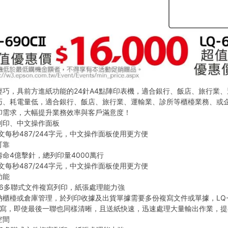
輕巧，具前方進紙功能的24針A4點陣印表機，適合銀行、飯店、旅行業
巧、耗電量低，適合銀行、飯店、旅行業、運輸業、診所等櫃檯業務、或
印需求，大幅提升業務效率與客戶滿意度！
列印、中文操作面板
文每秒487/244字元，中文操作面板使用更方便
可靠
命4億擊針，總列印量4000萬行
文每秒487/244字元，中文操作面板使用更方便
功能
＋6多聯式文件複寫列印，紙張處理能力強
櫃檯或倉庫管理，於列印收據及出貨單據需要多份複寫文件或單據，LQ-69
複寫，即使最後一聯也同樣清晰，且送紙快速，迅速處理大量輸出作業，提
空間