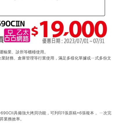
、運輸業、診所等櫃檯使用。
企業財務、倉庫管理等行業使用，滿足多樣化單據或ㄧ式多份文
0CII具備強大拷貝功能，可列印1張原稿+6張複本， ㄧ次完
昇業務效率。