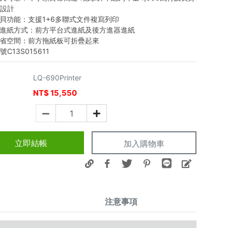
熱設計
拷貝功能：支援1+6多聯式文件複寫列印
種進紙方式：前方平台式進紙及後方進器進紙
能省空間：前方拖紙板可折疊起來
C13S015611
LQ-690Printer
NT$
15,550
價
立即結帳
加入購物車
注意事項