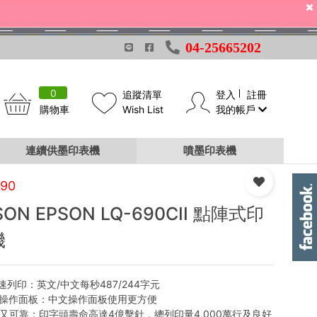
04-25665202
0
追蹤清單
登入
註冊
購物車
Wish List
我的帳戶
連續供墨印表機
噴墨印表機
690
SON EPSON LQ-690CII 點陣式印
機
高速列印：英文/中文每秒487/244字元
文操作面板：中文操作面板使用更方便
用又可靠：印字頭壽命高達4億擊針，總列印量4,000萬行及良好