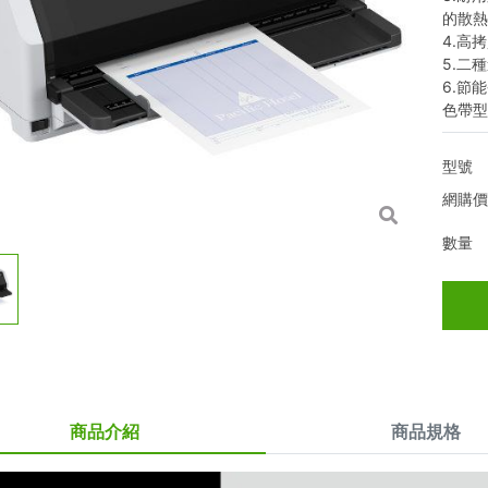
的散
4.高
5.二
6.節
色帶型號
型號
網購
數量
商品介紹
商品規格