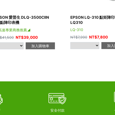
SON 愛普生 DLQ-3500CIIN
EPSON LQ-310 點矩陣
3點陣印表機
LQ310
LQ-310
高速專業商務推薦◢
NT$
7,800
NT$
39,000
NT$
7,990
$
41,500
加入
加入購物車
府
安全付款