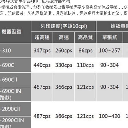
＋6多聯式文件複寫列印，紙張處理能力強
櫃檯或倉庫管理，於列印收據及出貨單據需要多份複寫文件或單據，LQ-69
複寫，即使最後一聯也同樣清晰，且送紙快速，迅速處理大量輸出作業，提