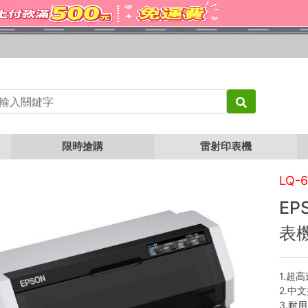
印表機
限時搶購
雷射印表機
LQ-
EP
表
1.超
2.中
3.耐