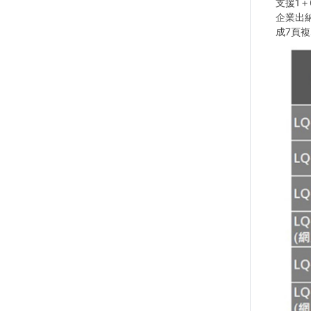
支援1
企業出納
成7頁