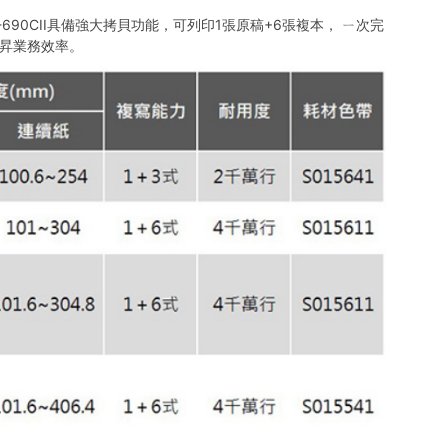
0CII具備強大拷貝功能，可列印1張原稿+6張複本， ㄧ次完
昇業務效率。