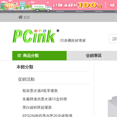
首頁
印表機耗材專家
Home
印表機
點陣印表機
EPSON EPSON LQ-690CII 點陣式
商品分類
促銷專區
本館分類
促銷活動
瓶裝墨水滿4瓶享優惠
各廠牌連供墨水滿10盒特價
黑白碳粉匣超優惠
EPSON相容墨水匣20盒破盤價