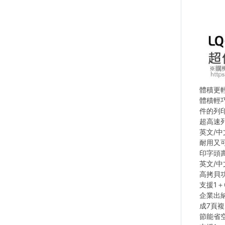
體積更
體積輕
件的列
超高速
英文/中
耐用又
印字頭壽
英文/中
高拷貝
支援1
企業出納
成7頁
節能省