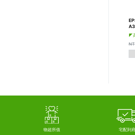
EP
A
◤
NT
物超所值
宅配到