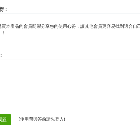
得
:
購買本產品的會員踴躍分享您的使用心得，讓其他會員更容易找到適合自
！！
:
(使用問與答前請先登入)
問題