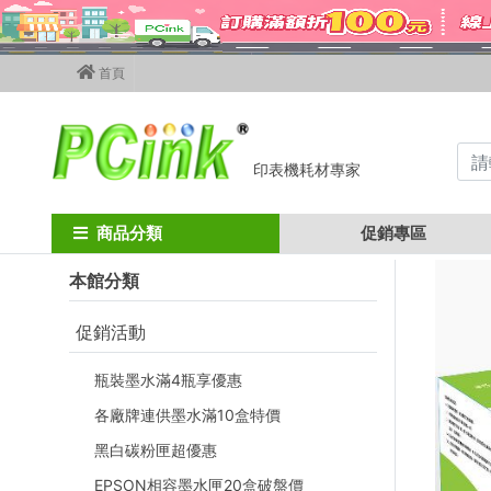
首頁
印表機耗材專家
Home
epson碳粉匣
epson彩色碳粉匣
c1700 / c1750 / cx17nf
商品分類
促銷專區
本館分類
促銷活動
瓶裝墨水滿4瓶享優惠
各廠牌連供墨水滿10盒特價
黑白碳粉匣超優惠
EPSON相容墨水匣20盒破盤價