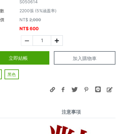
S050614
張數
2200張 (5%涵蓋率)
市價
NT$
2,000
NT$
600
價
立即結帳
加入購物車
黑色
注意事項