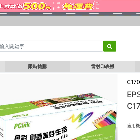
EPSON S050614 黑色相容碳粉匣 C1700
限時搶購
雷射印表機
C17
EP
C1
適用機型