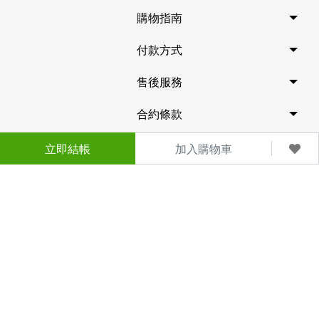
購物指南
付款方式
售後服務
合約條款
關於我們
立即結帳
加入購物車
(04)2566-5202 / (04)2568-1205
客服訂購專線
服務時間: 早上9:00~下午6:00
訂購傳真：04-25673728
客服信箱：may.pcink@msa.hinet.net
服務地址：台中市大雅區民生路二段34巷29號