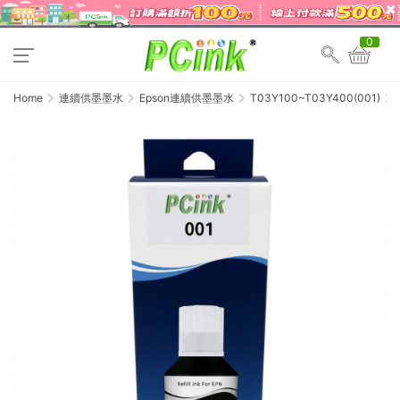
0
Home
連續供墨墨水
Epson連續供墨墨水
T03Y100~T03Y400(001)
Eps
001
黑
色
相
容
墨
水
T0
/
L41
/
L41
/
L61
/
L61
/