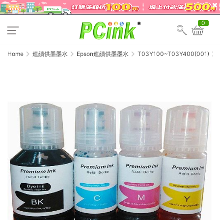
0
Home
連續供墨墨水
Epson連續供墨墨水
T03Y100~T03Y400(001)
Eps
L41
/
L41
/
L61
/
L61
相
容
墨
水
(10
盒)