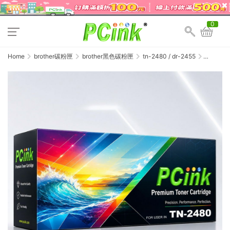
0
Home
brother碳粉匣
brother黑色碳粉匣
tn-2480 / dr-2455
Brother
TN-
2480 相
容碳粉匣
TN2480
/ HL-
L2375dw
/ DCP-
L2550dw
/ MFC-
L2770dw
/ MFC-
L2715dw
/ MFC-
L2750dw