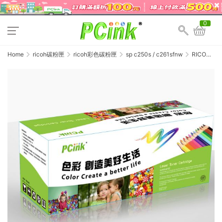
0
Home
ricoh碳粉匣
ricoh彩色碳粉匣
sp c250s / c261sfnw
RICOH
SP-C250S
黃色相容碳
粉匣 SP-
C261SFNw
/ SP-
C261DNw