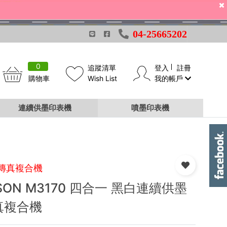
04-25665202
0
追蹤清單
登入
註冊
購物車
Wish List
我的帳戶
連續供墨印表機
噴墨印表機
傳真複合機
SON M3170 四合一 黑白連續供墨
真複合機