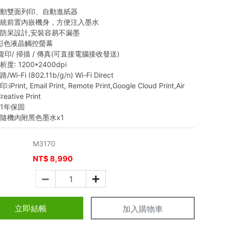
自動雙面列印、自動進紙器
系統前置內嵌機身，方便注入墨水
防呆設計,安裝容易不漏墨
吋彩色液晶觸控螢幕
 複印/ 掃描 / 傳真(可直接電腦接收發送)
度: 1200*2400dpi
Wi-Fi (802.11b/g/n) Wi-Fi Direct
Print, Email Print, Remote Print,Google Cloud Print,Air
Creative Print
1年保固
隨機內附黑色墨水x1
M3170
NT$
8,990
價
立即結帳
加入購物車