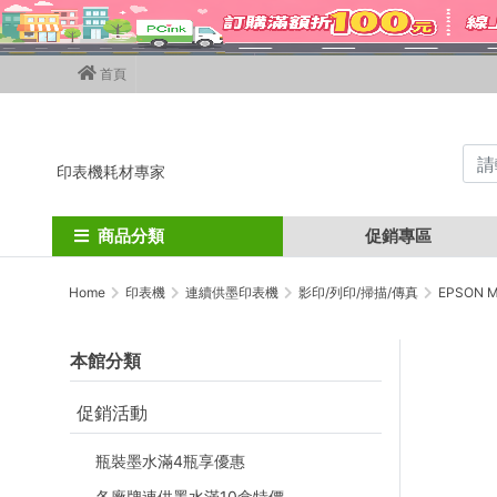
首頁
印表機耗材專家
商品分類
促銷專區
Home
印表機
連續供墨印表機
影印/列印/掃描/傳真
EPSON
本館分類
促銷活動
瓶裝墨水滿4瓶享優惠
各廠牌連供墨水滿10盒特價