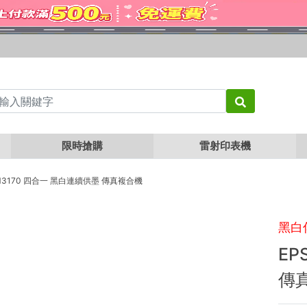
限時搶購
雷射印表機
 M3170 四合一 黑白連續供墨 傳真複合機
黑白
EP
傳