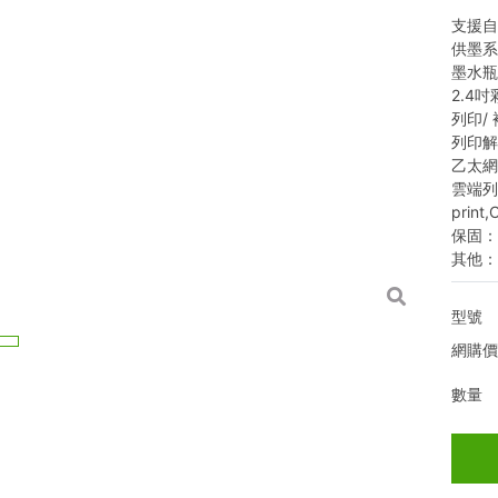
支援
供墨
墨水瓶
2.4
列印/
列印解析
乙太網路/
雲端列印:i
print,
保固：
其他：
型號
網購
數量