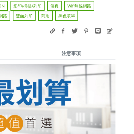
ON
影印/掃描/列印
傳真
Wifi無線網路
網路
雙面列印
商用
黑色噴墨
注意事項