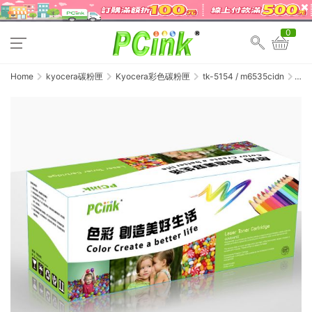
0
Home
kyocera碳粉匣
Kyocera彩色碳粉匣
tk-5154 / m6535cidn
Kyoce
TK-
5154K
黑色
相容
碳粉
匣
TK515
ECOS
M6035
/
M6535
/
P6035