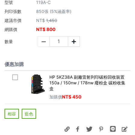
型號
119A-C
列印張數
850張 (5%涵蓋率)
建議市價
NT$
1,450
NT$
800
網購價
數量
優惠加購
HP 5KZ38A 副廠雷射列印碳粉回收裝置
150a / 150nw / 178nw 廢粉盒 碳粉收集
盒
NT$
450
加購價
相容
藍色