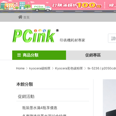
首頁
印表機耗材專家
商品分類
促銷專區
Home
kyocera碳粉匣
Kyocera彩色碳粉匣
tk-5236 / p2050cd
本館分類
促銷活動
瓶裝墨水滿4瓶享優惠
各廠牌連供墨水滿10盒特價