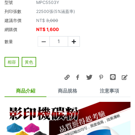
型號
MPC5503Y
列印張數
22500張(5%涵蓋率)
建議市價
NT$
3,000
NT$
1,600
網購價
數量
相容
黃色
商品介紹
商品規格
注意事項