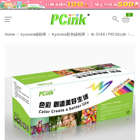
0
Home
kyocera碳粉匣
Kyocera彩色碳粉匣
tk-5144 / P6130cdn
Kyocer
TK-
5144Y
黃色
相容
碳粉
匣
TK514
ECOSY
P6130c
/
M6030
/
M6530