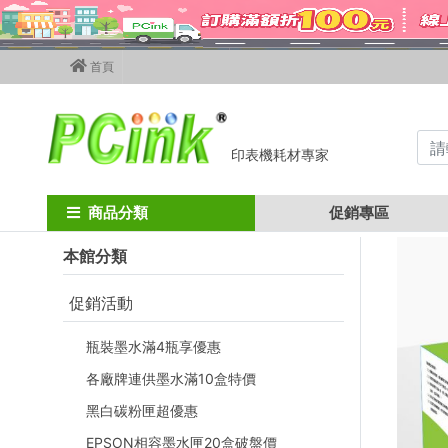
首頁
印表機耗材專家
Home
ricoh碳粉匣
ricoh影印機碳粉
MPC2004 / MPC2504
商品分類
促銷專區
本館分類
促銷活動
瓶裝墨水滿4瓶享優惠
各廠牌連供墨水滿10盒特價
黑白碳粉匣超優惠
EPSON相容墨水匣20盒破盤價