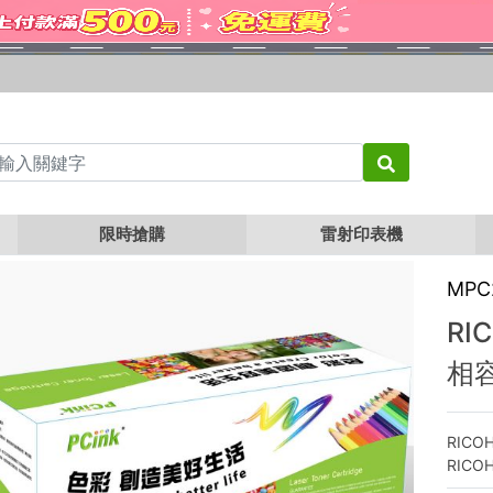
RICOH MPC2004 / MPC2504 黑色相容碳粉匣
限時搶購
雷射印表機
MPC
RI
相
RICOH
RICOH