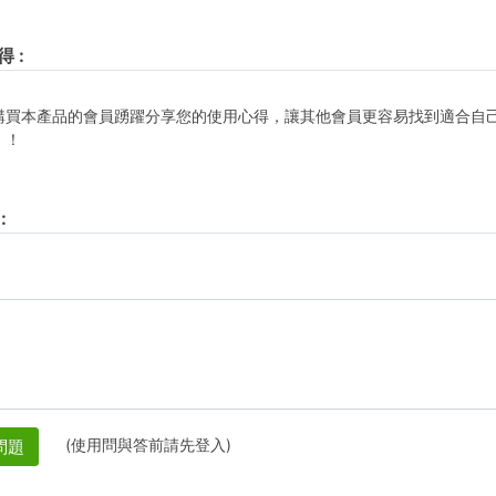
得
:
購買本產品的會員踴躍分享您的使用心得，讓其他會員更容易找到適合自
！！
:
(使用問與答前請先登入)
問題