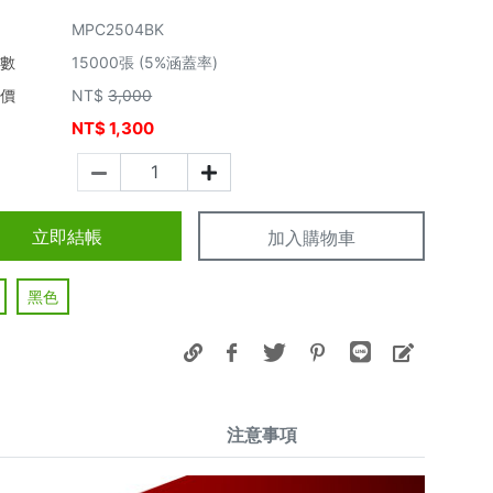
MPC2504BK
張數
15000張 (5%涵蓋率)
市價
NT$
3,000
NT$
1,300
價
立即結帳
加入購物車
黑色
注意事項