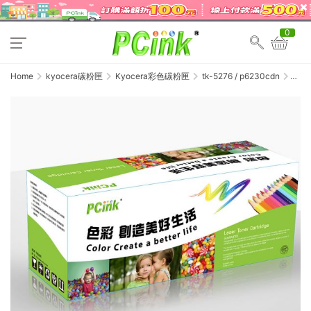
0
Home
kyocera碳粉匣
Kyocera彩色碳粉匣
tk-5276 / p6230cdn
Kyocer
TK-
5276K
黑色
相容
碳粉
匣
TK5276
ECOSY
P6230c
/
M6630c