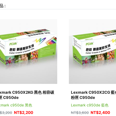
品
:
xmark C950X2KG 黑色 相容碳
Lexmark C950X2CG 
 C950de
粉匣 C950de
xmark c950de 黑色
Lexmark c950de 藍色
NT$
2,200
NT$
2,400
$
3,200
NT$
3,600