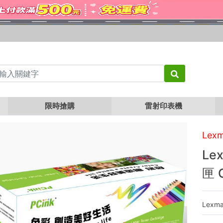
Lexmark C950X2MG 紅色 相容碳粉匣 C950de
限時搶購
雷射印表機
Lex
Le
匣 
Lexma