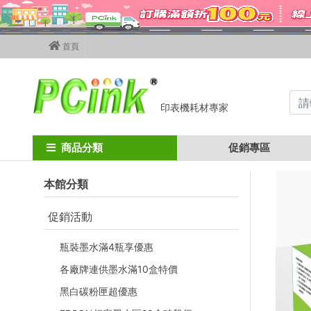
首頁
印表機耗材專家
Home
其他廠牌碳粉匣
Lexmark碳粉匣
C950de
商品分類
促銷專區
本館分類
促銷活動
瓶裝墨水滿4瓶享優惠
各廠牌連供墨水滿10盒特價
黑白碳粉匣超優惠