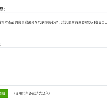
得
:
購買本產品的會員踴躍分享您的使用心得，讓其他會員更容易找到適合自
！！
:
(使用問與答前請先登入)
問題