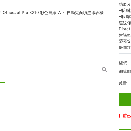
功能:
列印速
列印解析
連線:有
Direct
建議每
螢幕:
保固:
型號
網購
數量
目前