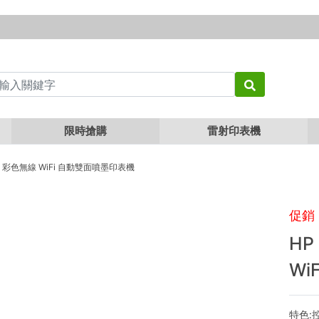
限時搶購
雷射印表機
 8210 彩色無線 WiFi 自動雙面噴墨印表機
促銷
HP
Wi
特色: