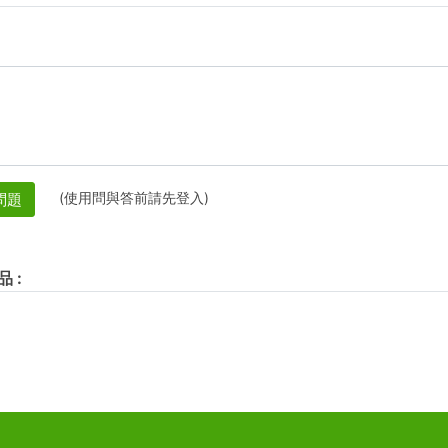
(使用問與答前請先登入)
問題
品
: