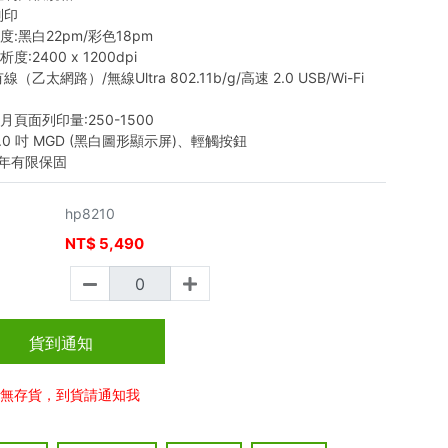
列印
度:黑白22pm/彩色18pm
度:2400 x 1200dpi
線（乙太網路）/無線Ultra 802.11b/g/高速 2.0 USB/Wi-Fi
月頁面列印量:250-1500
2.0 吋 MGD (黑白圖形顯示屏)、輕觸按鈕
1年有限保固
hp8210
NT$
5,490
價
貨到通知
已無存貨，到貨請通知我