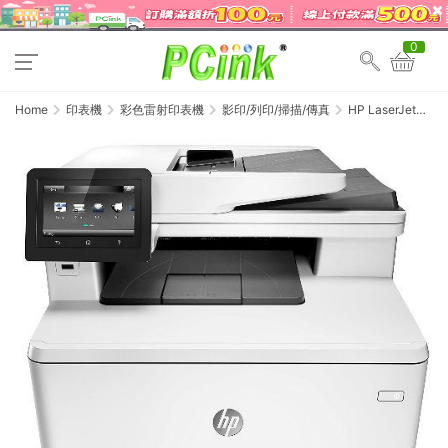
0
Home
印表機
彩色雷射印表機
影印/列印/掃描/傳真
HP LaserJet
Pro MFP
M479fdw 彩色無
線 WiFi 傳真四合一
自動雙面觸控螢幕
雷射印表機