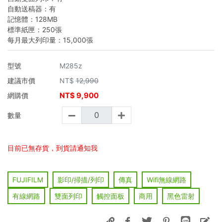
自動送稿器：有
記憶體：128MB
標準紙匣：250張
每月最大列印量：15,000張
型號
M285z
建議市價
NT$
12,990
NT$
9,900
網購價
數量
目前已無存貨，到貨請通知我
FUJIFILM
影印/掃描/列印
傳真
Wifi無線網路
有線網路
雙面列印
觸控面板
商用
黑色雷射