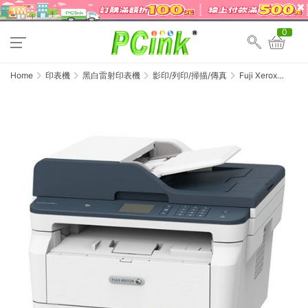
0
Home
印表機
黑白雷射印表機
影印/列印/掃描/傳真
Fuji Xerox
DocuPrint M285z
A4黑白雙面雷射多
功複合機