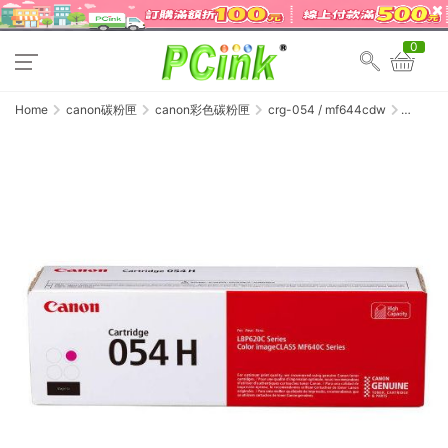
0
Home
canon碳粉匣
canon彩色碳粉匣
crg-054 / mf644cdw
Canon
CRG-
054H M
紅色原
廠碳粉
匣
CRG054
/
MF642Cd
/
MF644Cd