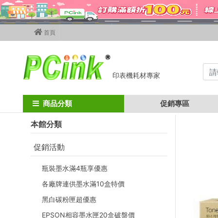
首頁
印表機耗材專家
Home
FUJIFILM碳粉匣
fujixerox影印機碳粉
C2260
FujiXe
商品分類
促銷專區
本館分類
促銷活動
瓶裝墨水滿4瓶享優惠
各廠牌連供墨水滿10盒特價
黑白碳粉匣超優惠
EPSON相容墨水匣20盒破盤價