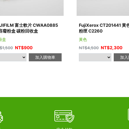
JIFILM 富士軟片 CWAA0885
FujiXerox CT201441
容廢粉盒 碳粉回收盒
粉匣 C2260
粉盒
黃色
NT$
900
NT$
2,300
$
1,500
NT$
4,500
加入購物車
加入