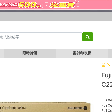
rox CT201437 黃色原廠碳粉匣 C2260
限時搶購
雷射印表機
黃色
Fu
C2
Fuji 
Fuji 
Fuji 