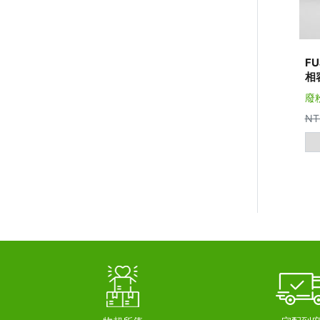
FU
相
廢
NT