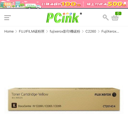
0
Home
FUJIFILM碳粉匣
fujixerox影印機碳粉
C2260
FujiXerox
CT201434 黑色
原廠碳粉匣
C2260