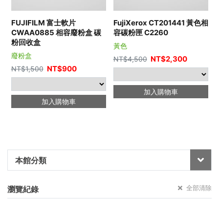
FUJIFILM 富士軟片
FujiXerox CT201441 黃色相
CWAA0885 相容廢粉盒 碳
容碳粉匣 C2260
粉回收盒
黃色
廢粉盒
NT$
2,300
NT$
4,500
NT$
900
NT$
1,500
加入購物車
加入購物車
本館分類
全部清除
瀏覽紀錄