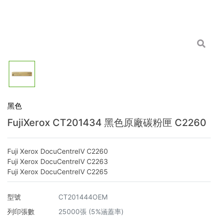
黑色
FujiXerox CT201434 黑色原廠碳粉匣 C2260
Fuji Xerox DocuCentreIV C2260
Fuji Xerox DocuCentreIV C2263
Fuji Xerox DocuCentreIV C2265
型號
CT201444OEM
列印張數
25000張 (5%涵蓋率)