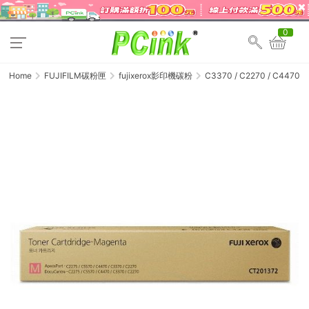
0
Home
FUJIFILM碳粉匣
fujixerox影印機碳粉
C3370 / C2270 / C4470
Fu
Xe
C
紅
色
原
廠
碳
粉
匣
C