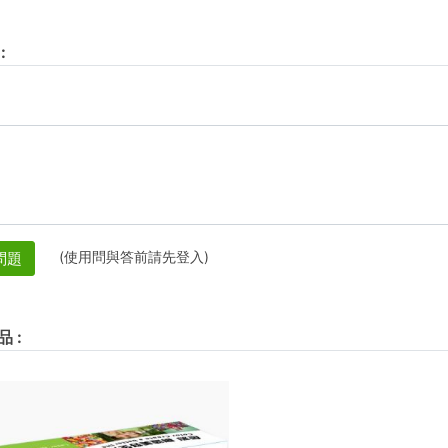
:
(使用問與答前請先登入)
問題
品
: