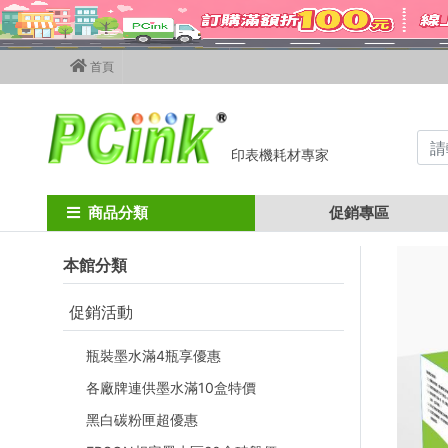
首頁
印表機耗材專家
Home
hp碳粉匣
hp黑色碳粉匣
hp cb436a
HP CB436A 相容碳粉
商品分類
促銷專區
本館分類
促銷活動
瓶裝墨水滿4瓶享優惠
各廠牌連供墨水滿10盒特價
黑白碳粉匣超優惠