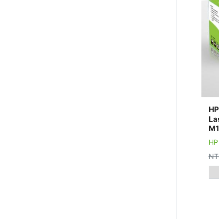
HP
La
M1
HP
NT