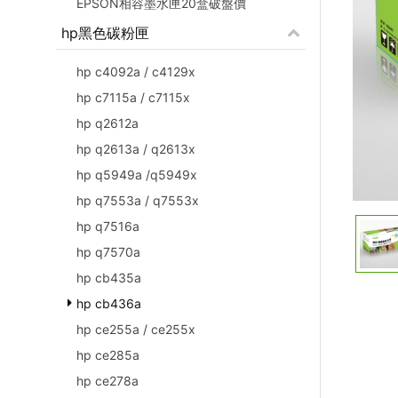
EPSON相容墨水匣20盒破盤價
hp黑色碳粉匣
hp c4092a / c4129x
hp c7115a / c7115x
hp q2612a
hp q2613a / q2613x
hp q5949a /q5949x
hp q7553a / q7553x
hp q7516a
hp q7570a
hp cb435a
hp cb436a
hp ce255a / ce255x
hp ce285a
hp ce278a