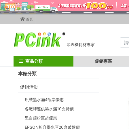
首頁
印表機耗材專家
Home
色帶
OnlyA
Only A TR-951 / TR951 打卡鐘 色帶
商品分類
促銷專區
本館分類
促銷活動
瓶裝墨水滿4瓶享優惠
各廠牌連供墨水滿10盒特價
黑白碳粉匣超優惠
EPSON相容墨水匣20盒破盤價