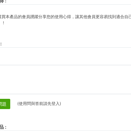
得
:
購買本產品的會員踴躍分享您的使用心得，讓其他會員更容易找到適合自
！！
:
(使用問與答前請先登入)
問題
品
: