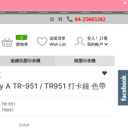
04-25665202
0
追蹤清單
登入
註冊
購物車
Wish List
我的帳戶
連續供墨印表機
噴墨印表機
紅
ly A TR-951 / TR951 打卡鐘 色帶
A TR-951
A TR951
OnlyA