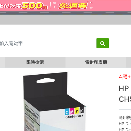
CH563WA CH564WA (4黑+2彩)
限時搶購
雷射印表機
4黑
HP
CH
適用機
HP Des
HP Des