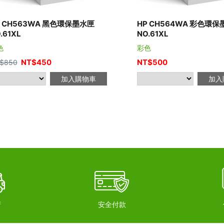
P CH563WA 黑色環保墨水匣
HP CH564WA 彩色環
.61XL
NO.61XL
色
彩色
NT$
450
NT$
500
$
850
加入購物車
加入
府
安全付款