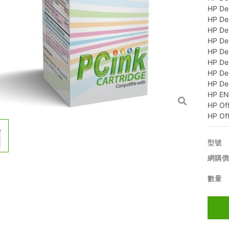
HP Des
HP Des
HP Des
HP Des
HP Des
HP Des
HP Des
HP Des
HP EN
HP Off
HP Off
型號
網購
數量