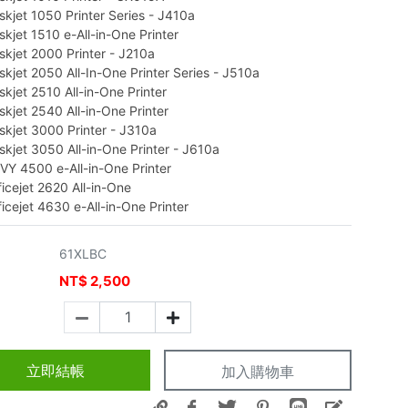
kjet 1050 Printer Series - J410a
kjet 1510 e-All-in-One Printer
kjet 2000 Printer - J210a
kjet 2050 All-In-One Printer Series - J510a
kjet 2510 All-in-One Printer
kjet 2540 All-in-One Printer
kjet 3000 Printer - J310a
kjet 3050 All-in-One Printer - J610a
VY 4500 e-All-in-One Printer
icejet 2620 All-in-One
icejet 4630 e-All-in-One Printer
61XLBC
NT$
2,500
價
立即結帳
加入購物車