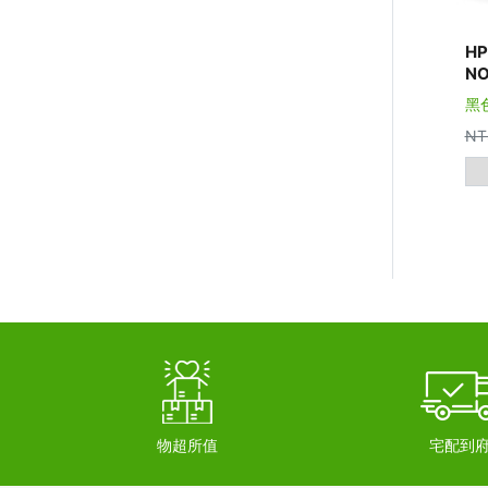
H
NO
黑
NT
物超所值
宅配到