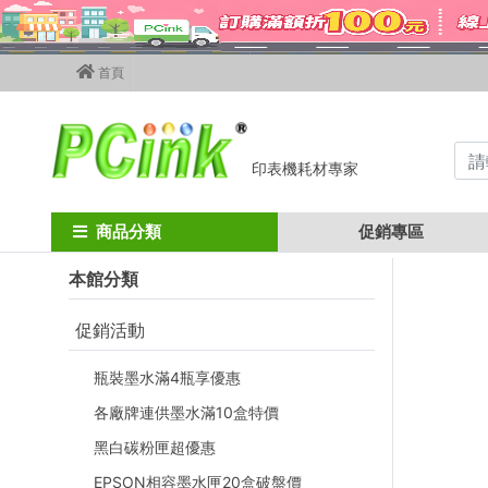
首頁
印表機耗材專家
Home
墨水匣
hp墨水匣
hp 61 / hp 61xl
HP 61XL 環保墨水匣 
商品分類
促銷專區
本館分類
促銷活動
瓶裝墨水滿4瓶享優惠
各廠牌連供墨水滿10盒特價
黑白碳粉匣超優惠
EPSON相容墨水匣20盒破盤價