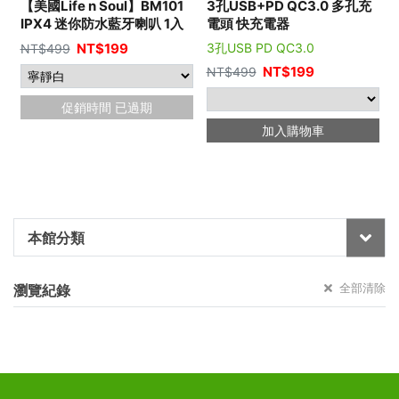
【美國Life n Soul】BM101
3孔USB+PD QC3.0 多孔充
IPX4 迷你防水藍牙喇叭 1入
電頭 快充電器
NT$
199
3孔USB PD QC3.0
NT$
499
NT$
199
NT$
499
促銷時間 已過期
加入購物車
本館分類
全部清除
瀏覽紀錄