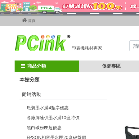
首頁
印表機耗材專家
Home
色帶
Olivetti
OLIVETTI PR9 / PR-9 相容色帶 TTP10 / FB9
商品分類
促銷專區
本館分類
促銷活動
瓶裝墨水滿4瓶享優惠
各廠牌連供墨水滿10盒特價
黑白碳粉匣超優惠
EPSON相容墨水匣20盒破盤價