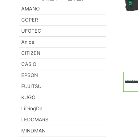
AMANO
COPER
UFOTEC
Anice
CITIZEN
CASIO
EPSON
FUJITSU
KUGO
LiDingDa
LEDOMARS
MINDMAN