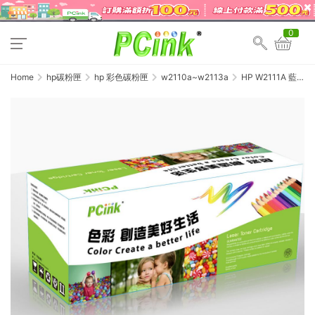
0
Home
hp碳粉匣
hp 彩色碳粉匣
w2110a~w2113a
HP W2111A 藍
色相容碳粉匣 206A
適用 M255dw /
M283fdw /
M282nw (全新晶片)