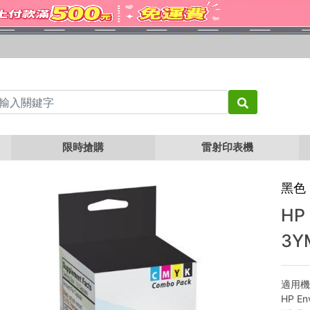
HP NO.67XL 環保墨水匣 (4黑+2彩) 3YM57AA 3YM58AA
限時搶購
雷射印表機
黑色
HP
3Y
適用
HP En