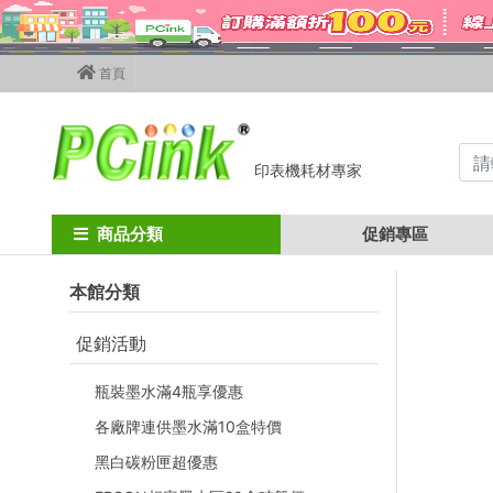
首頁
印表機耗材專家
Home
墨水匣
hp墨水匣
hp 67 / hp 67xl
商品分類
促銷專區
本館分類
促銷活動
瓶裝墨水滿4瓶享優惠
各廠牌連供墨水滿10盒特價
黑白碳粉匣超優惠