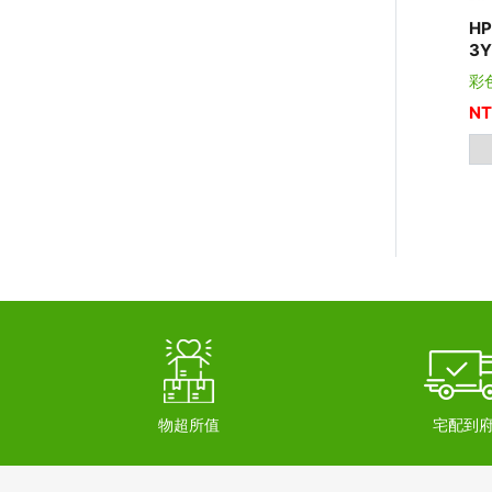
H
3
彩
NT
物超所值
宅配到