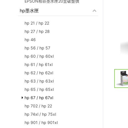
EPSON相容墨水匣20盒破盤價
hp墨水匣
hp 21 / hp 22
hp 27 / hp 28
hp 46
hp 56 / hp 57
hp 60 / hp 60xl
hp 61 / hp 61xl
hp 62 / hp 62xl
hp 63 / hp 63xl
hp 65 / hp 65xl
hp 67 / hp 67xl
hp 702 / hp 22
hp 74xl / hp 75xl
hp 901 / hp 901xl