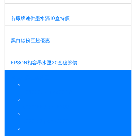
各廠牌連供墨水滿10盒特價
黑白碳粉匣超優惠
EPSON相容墨水匣20盒破盤價
epson黑色碳粉匣
s050709 / mx200dnf
s050166 / epl-6200
s050167 / epl-6200l
s110079 / al-m220dn