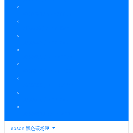
s050691 / al-m300dn
s110080 / al-m310dn
s050442 / m2010dn
s050699 / al-m400dn
s050523 / epl-m1200
s050588 / al-mx21dnf
s050589 / m2310dn
s050651 / epl-m1400
epson 黑色碳粉匣