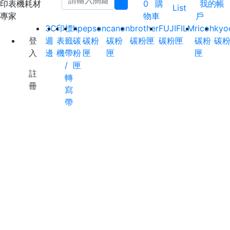
印表機耗材
0
購
我的帳
List
專家
物車
戶
3C
印
標
hp
epson
canon
brother
FUJIFILM
ricoh
kyo
登
週
表
籤
碳
碳粉
碳粉
碳粉匣
碳粉匣
碳粉
碳
入
邊
機
帶
粉
匣
匣
匣
/
匣
註
轉
冊
寫
帶