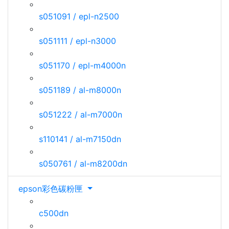
s051091 / epl-n2500
s051111 / epl-n3000
s051170 / epl-m4000n
s051189 / al-m8000n
s051222 / al-m7000n
s110141 / al-m7150dn
s050761 / al-m8200dn
epson彩色碳粉匣
c500dn