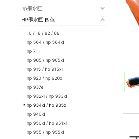
hp墨水匣
HP墨水匣 四色
10 / 18 / 82 / 88
hp 564 / hp 564xl
hp 711
hp 905 / hp 905xl
hp 915 / hp 915xl
hp 920 / hp 920xl
hp 937e
hp 932xl / hp 933xl
hp 934xl / hp 935xl
hp 940xl
hp 950xl / hp 951xl
hp 955 / hp 955xl