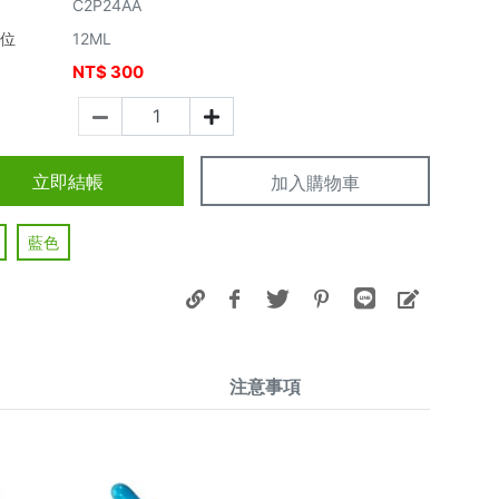
C2P24AA
單位
12ML
NT$
300
價
立即結帳
加入購物車
藍色
注意事項