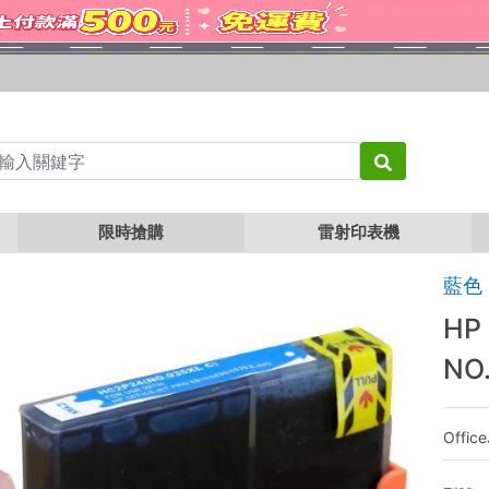
HP C2P24AA 藍色相容墨水匣 NO.935XL
限時搶購
雷射印表機
藍色
HP
NO
Offic