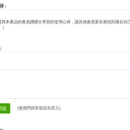
得
:
購買本產品的會員踴躍分享您的使用心得，讓其他會員更容易找到適合自
！！
:
(使用問與答前請先登入)
問題