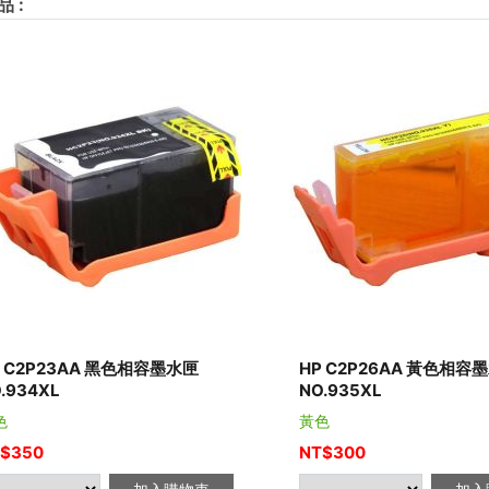
品
:
P C2P23AA 黑色相容墨水匣
HP C2P26AA 黃色相容
.934XL
NO.935XL
色
黃色
$
350
NT$
300