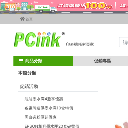
首頁
印表機耗材專家
Home
墨水匣
HP墨水匣 四色
hp 934xl / hp 935xl
商品分類
促銷專區
本館分類
促銷活動
瓶裝墨水滿4瓶享優惠
各廠牌連供墨水滿10盒特價
黑白碳粉匣超優惠
EPSON相容墨水匣20盒破盤價