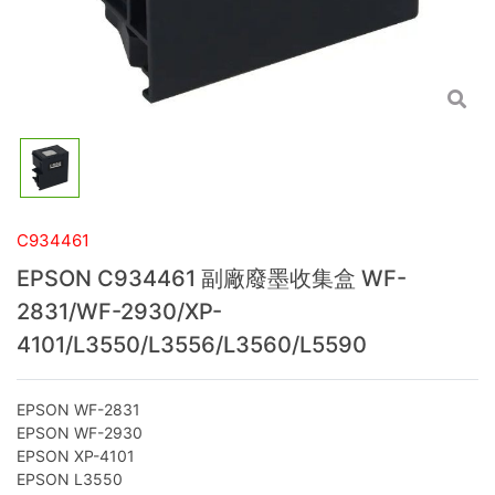
C934461
EPSON C934461 副廠廢墨收集盒 WF-
2831/WF-2930/XP-
4101/L3550/L3556/L3560/L5590
EPSON WF-2831
EPSON WF-2930
EPSON XP-4101
EPSON L3550