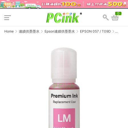
0
Home
連續供墨墨水
Epson連續供墨墨水
EPSON 057 / T09D
EPSON
057 淡
紅色相
容墨水
T09D600
/ L8050
/
L18050
副廠填
充墨水